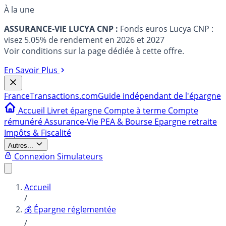
À la une
ASSURANCE-VIE LUCYA CNP :
Fonds euros Lucya CNP :
visez 5.05% de rendement en 2026 et 2027
Voir conditions sur la page dédiée à cette offre.
En Savoir Plus
France
Transactions.com
Guide indépendant de l'épargne
Accueil
Livret épargne
Compte à terme
Compte
rémunéré
Assurance-Vie
PEA & Bourse
Epargne retraite
Impôts & Fiscalité
Autres...
Connexion
Simulateurs
Accueil
/
💰 Épargne réglementée
/