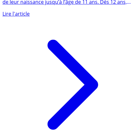
Le livret Enfant du Crédit Mutuel est proposé aux enfants
de leur naissance jusqu’à l’âge de 11 ans. Dés 12 ans,
le (...)
Lire l'article