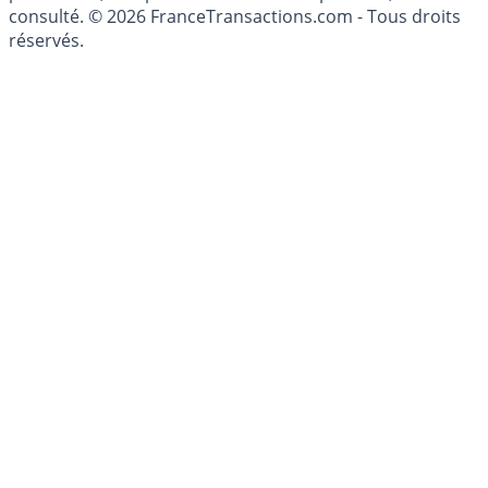
conseillé personnellement, un conseiller en gestion de
patrimoine, indépendant ou non-indépendant, doit être
consulté. © 2026 FranceTransactions.com - Tous droits
réservés.