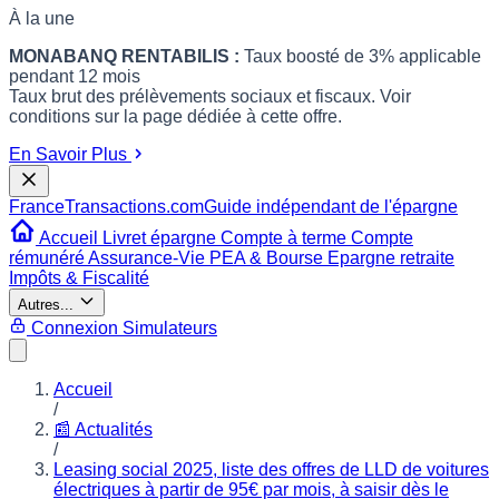
À la une
MONABANQ RENTABILIS :
Taux boosté de 3% applicable
pendant 12 mois
Taux brut des prélèvements sociaux et fiscaux. Voir
conditions sur la page dédiée à cette offre.
En Savoir Plus
France
Transactions.com
Guide indépendant de l'épargne
Accueil
Livret épargne
Compte à terme
Compte
rémunéré
Assurance-Vie
PEA & Bourse
Epargne retraite
Impôts & Fiscalité
Autres...
Connexion
Simulateurs
Accueil
/
📰 Actualités
/
Leasing social 2025, liste des offres de LLD de voitures
électriques à partir de 95€ par mois, à saisir dès le