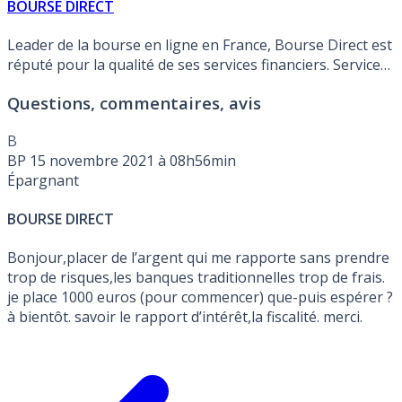
BOURSE DIRECT
Leader de la bourse en ligne en France, Bourse Direct est
réputé pour la qualité de ses services financiers. Service
client primé à plusieurs reprises. Offre de bienvenue en
Questions, commentaires, avis
vigueur :
ETF iShares : frais de transaction à seulement
0.99€ quel que soit le montant investi !, sous conditions
.
B
BP
15 novembre 2021 à 08h56min
Épargnant
BOURSE DIRECT
Bonjour,placer de l’argent qui me rapporte sans prendre
trop de risques,les banques traditionnelles trop de frais.
je place 1000 euros (pour commencer) que-puis espérer ?
à bientôt. savoir le rapport d’intérêt,la fiscalité. merci.