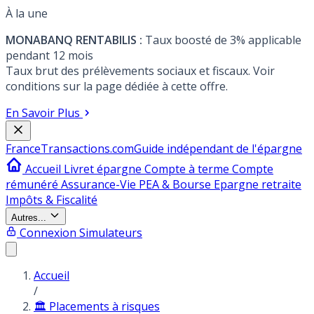
À la une
MONABANQ RENTABILIS :
Taux boosté de 3% applicable
pendant 12 mois
Taux brut des prélèvements sociaux et fiscaux. Voir
conditions sur la page dédiée à cette offre.
En Savoir Plus
France
Transactions.com
Guide indépendant de l'épargne
Accueil
Livret épargne
Compte à terme
Compte
rémunéré
Assurance-Vie
PEA & Bourse
Epargne retraite
Impôts & Fiscalité
Autres...
Connexion
Simulateurs
Accueil
/
🏛️ Placements à risques