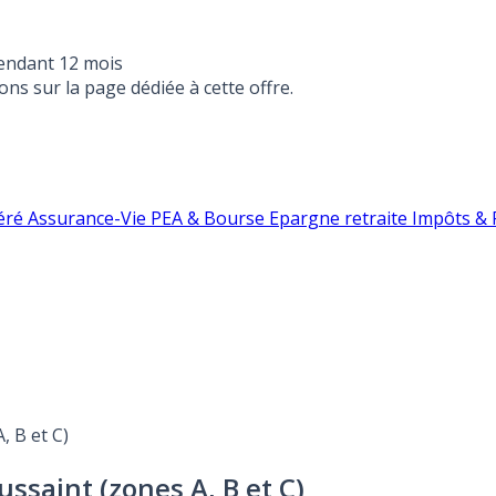
endant 12 mois
ons sur la page dédiée à cette offre.
éré
Assurance-Vie
PEA & Bourse
Epargne retraite
Impôts & F
, B et C)
ssaint (zones A, B et C)