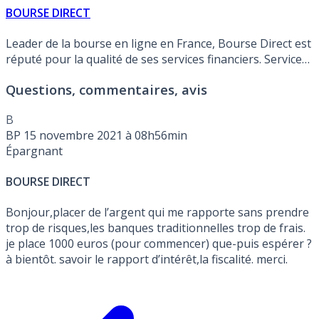
BOURSE DIRECT
Leader de la bourse en ligne en France, Bourse Direct est
réputé pour la qualité de ses services financiers. Service
client primé à plusieurs reprises. Offre de bienvenue en
Questions, commentaires, avis
vigueur :
ETF iShares : frais de transaction à seulement
0.99€ quel que soit le montant investi !, sous conditions
.
B
BP
15 novembre 2021 à 08h56min
Épargnant
BOURSE DIRECT
Bonjour,placer de l’argent qui me rapporte sans prendre
trop de risques,les banques traditionnelles trop de frais.
je place 1000 euros (pour commencer) que-puis espérer ?
à bientôt. savoir le rapport d’intérêt,la fiscalité. merci.