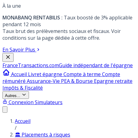
À la une
MONABANQ RENTABILIS :
Taux boosté de 3% applicable
pendant 12 mois
Taux brut des prélèvements sociaux et fiscaux. Voir
conditions sur la page dédiée à cette offre.
En Savoir Plus
France
Transactions.com
Guide indépendant de l'épargne
Accueil
Livret épargne
Compte à terme
Compte
rémunéré
Assurance-Vie
PEA & Bourse
Epargne retraite
Impôts & Fiscalité
Autres...
Connexion
Simulateurs
Accueil
/
🏛️ Placements à risques