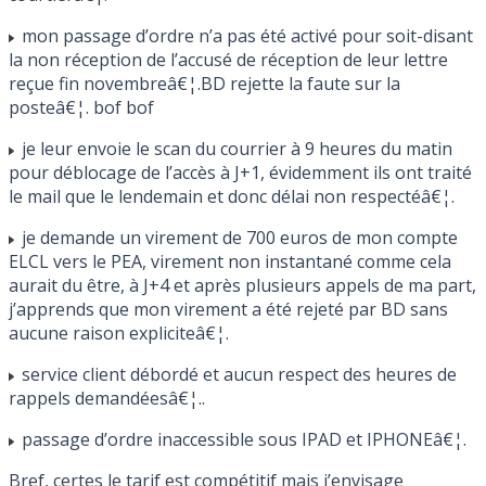
mon passage d’ordre n’a pas été activé pour soit-disant
la non réception de l’accusé de réception de leur lettre
reçue fin novembreâ€¦.BD rejette la faute sur la
posteâ€¦. bof bof
je leur envoie le scan du courrier à 9 heures du matin
pour déblocage de l’accès à J+1, évidemment ils ont traité
le mail que le lendemain et donc délai non respectéâ€¦.
je demande un virement de 700 euros de mon compte
ELCL vers le PEA, virement non instantané comme cela
aurait du être, à J+4 et après plusieurs appels de ma part,
j’apprends que mon virement a été rejeté par BD sans
aucune raison expliciteâ€¦.
service client débordé et aucun respect des heures de
rappels demandéesâ€¦..
passage d’ordre inaccessible sous IPAD et IPHONEâ€¦.
Bref, certes le tarif est compétitif mais j’envisage