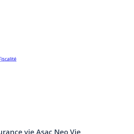
iscalité
surance vie Asac Neo Vie