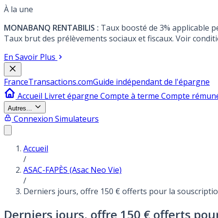
À la une
MONABANQ RENTABILIS :
Taux boosté de 3% applicable p
Taux brut des prélèvements sociaux et fiscaux. Voir conditi
En Savoir Plus
France
Transactions.com
Guide indépendant de l'épargne
Accueil
Livret épargne
Compte à terme
Compte rémun
Autres...
Connexion
Simulateurs
Accueil
/
ASAC-FAPÈS (Asac Neo Vie)
/
Derniers jours, offre 150 € offerts pour la souscripti
Derniers jours, offre 150 € offerts po