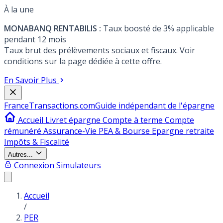
À la une
MONABANQ RENTABILIS :
Taux boosté de 3% applicable
pendant 12 mois
Taux brut des prélèvements sociaux et fiscaux. Voir
conditions sur la page dédiée à cette offre.
En Savoir Plus
France
Transactions.com
Guide indépendant de l'épargne
Accueil
Livret épargne
Compte à terme
Compte
rémunéré
Assurance-Vie
PEA & Bourse
Epargne retraite
Impôts & Fiscalité
Autres...
Connexion
Simulateurs
Accueil
/
PER