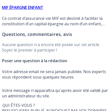
MIF ÉPARGNE ENFANT
Ce contrat d’assurance-vie MIF est destiné à faciliter la
constitution d’un capital épargne au nom d’un enfant,
pour ses études, le début de sa vie active, sa résidence
Questions, commentaires, avis
principale, etc.
Aucune question n'a encore été posée sur cet article.
Soyez le premier à participer !
Poser une question à la rédaction
Votre adresse email ne sera jamais publiée. Nos experts
vous répondent sous quelques heures.
Votre message n'apparaîtra qu'après avoir été validé par
un administrateur du site.
QUI ÊTES-VOUS ?
PSEUDO (SERA PUBLIÉ, N'INDIQUEZ PAS VOS DONNÉES