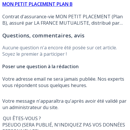
MON PETIT PLACEMENT PLAN B
Contrat d'assurance-vie MON PETIT PLACEMENT (Plan
B), assuré par LA FRANCE MUTUALISTE, distribué par
MON PETIT PLACEMENT. Rendement publié du fonds en
Questions, commentaires, avis
euros en 2025 de 3.500% (Soit 2.898% NET des
prélèvements sociaux et des frais de gestion).
Aucune question n'a encore été posée sur cet article.
Soyez le premier à participer !
Poser une question à la rédaction
Votre adresse email ne sera jamais publiée. Nos experts
vous répondent sous quelques heures.
Votre message n'apparaîtra qu'après avoir été validé par
un administrateur du site.
QUI ÊTES-VOUS ?
PSEUDO (SERA PUBLIÉ, N'INDIQUEZ PAS VOS DONNÉES