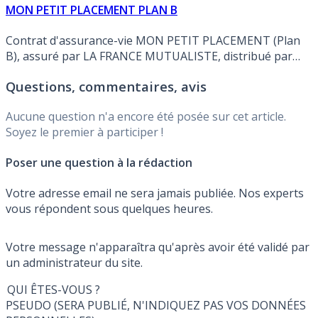
MON PETIT PLACEMENT PLAN B
Contrat d'assurance-vie MON PETIT PLACEMENT (Plan
B), assuré par LA FRANCE MUTUALISTE, distribué par
MON PETIT PLACEMENT. Rendement publié du fonds en
Questions, commentaires, avis
euros en 2025 de 3.500% (Soit 2.898% NET des
prélèvements sociaux et des frais de gestion).
Aucune question n'a encore été posée sur cet article.
Soyez le premier à participer !
Poser une question à la rédaction
Votre adresse email ne sera jamais publiée. Nos experts
vous répondent sous quelques heures.
Votre message n'apparaîtra qu'après avoir été validé par
un administrateur du site.
QUI ÊTES-VOUS ?
PSEUDO (SERA PUBLIÉ, N'INDIQUEZ PAS VOS DONNÉES