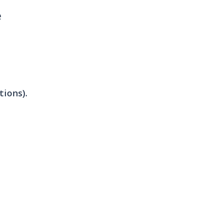
e
tions).