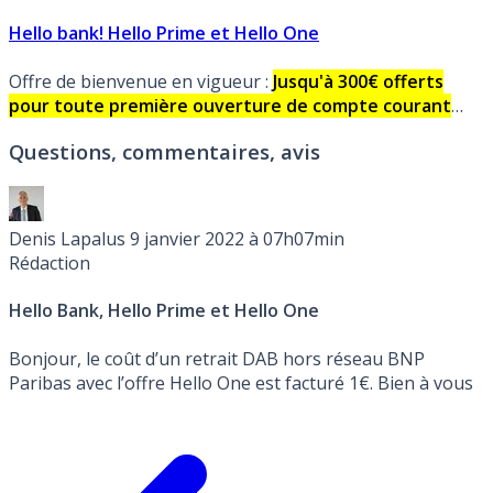
Hello bank! Hello Prime et Hello One
Offre de bienvenue en vigueur :
Jusqu'à 300€ offerts
pour toute première ouverture de compte courant
jusqu'au Lundi 10 Août 2026, sous conditions.
Carte
Questions, commentaires, avis
bancaire gratuite !
Denis Lapalus
9 janvier 2022 à 07h07min
Rédaction
Hello Bank, Hello Prime et Hello One
Bonjour, le coût d’un retrait DAB hors réseau BNP
Paribas avec l’offre Hello One est facturé 1€. Bien à vous