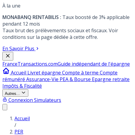
À la une
MONABANQ RENTABILIS :
Taux boosté de 3% applicable
pendant 12 mois
Taux brut des prélèvements sociaux et fiscaux. Voir
conditions sur la page dédiée à cette offre.
En Savoir Plus
France
Transactions.com
Guide indépendant de l'épargne
Accueil
Livret épargne
Compte à terme
Compte
rémunéré
Assurance-Vie
PEA & Bourse
Epargne retraite
Impôts & Fiscalité
Autres...
Connexion
Simulateurs
Accueil
/
PER