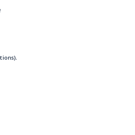
e
tions).