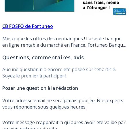
CB FOSFO de Fortuneo
Mieux que les offres des néobanques ! La seule banque
en ligne rentable du marché en France, Fortuneo Banque,
propose une offre gratuite de compte courant avec CB,
Questions, commentaires, avis
ouverte à tous, et surtout sans frais à l’étranger. De quoi
tailler des croupières à la concurrence !
Aucune question n'a encore été posée sur cet article.
Soyez le premier à participer !
Poser une question à la rédaction
Votre adresse email ne sera jamais publiée. Nos experts
vous répondent sous quelques heures.
Votre message n'apparaîtra qu'après avoir été validé par
un administrateur du site.