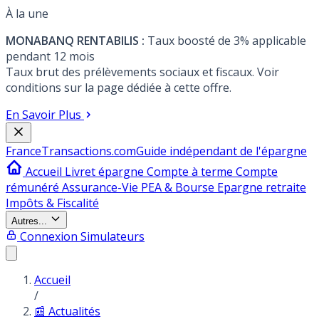
À la une
MONABANQ RENTABILIS :
Taux boosté de 3% applicable
pendant 12 mois
Taux brut des prélèvements sociaux et fiscaux. Voir
conditions sur la page dédiée à cette offre.
En Savoir Plus
France
Transactions.com
Guide indépendant de l'épargne
Accueil
Livret épargne
Compte à terme
Compte
rémunéré
Assurance-Vie
PEA & Bourse
Epargne retraite
Impôts & Fiscalité
Autres...
Connexion
Simulateurs
Accueil
/
📰 Actualités