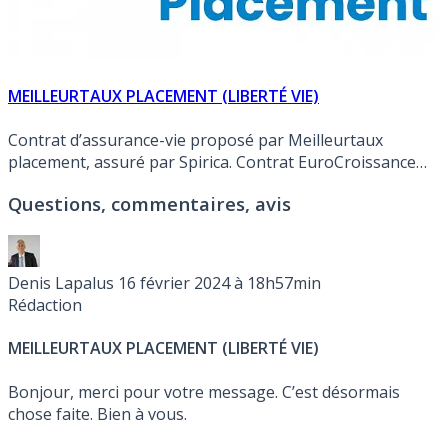
MEILLEURTAUX PLACEMENT (LIBERTÉ VIE)
Contrat d’assurance-vie proposé par Meilleurtaux
placement, assuré par Spirica. Contrat EuroCroissance
LIBERTE VIE, assuré par SPIRICA, distribué par
Questions, commentaires, avis
MEILLEURTAUX PLACEMENT. Rendements bruts, puis
nets (des prélèvements sociaux et des frais de gestion)
des fonds en euros : EURO NOUVELLE GENERATION
SPIRICA 2025: 3.080% brut, FONDS EUROS OBJECTIF
Denis Lapalus
16 février 2024 à 18h57min
CLIMAT 2025: 3.260% brut à 4.36% maximum, net de frais
Rédaction
de gestion et hors prélèvements sociaux et fiscaux, avec
attribution de bonus de rendement, soumis à conditions.
MEILLEURTAUX PLACEMENT (LIBERTÉ VIE)
Bonjour, merci pour votre message. C’est désormais
chose faite. Bien à vous.