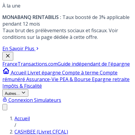
À la une
MONABANQ RENTABILIS :
Taux boosté de 3% applicable
pendant 12 mois
Taux brut des prélèvements sociaux et fiscaux. Voir
conditions sur la page dédiée à cette offre.
En Savoir Plus
France
Transactions.com
Guide indépendant de l'épargne
Accueil
Livret épargne
Compte à terme
Compte
rémunéré
Assurance-Vie
PEA & Bourse
Epargne retraite
Impôts & Fiscalité
Autres...
Connexion
Simulateurs
Accueil
/
CASHBEE (Livret CFCAL)