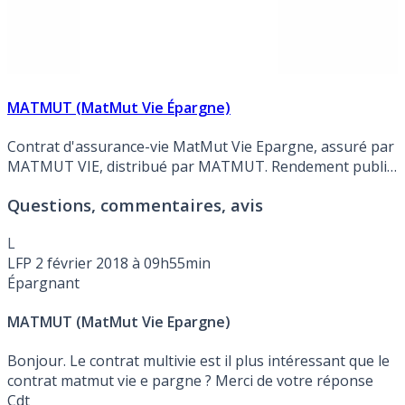
MATMUT (MatMut Vie Épargne)
Contrat d'assurance-vie MatMut Vie Epargne, assuré par
MATMUT VIE, distribué par MATMUT. Rendement publié
du fonds en euros en 2025 de 3.000% à 5.000% maximum,
Questions, commentaires, avis
net de frais de gestion et hors prélèvements sociaux et
fiscaux, avec attribution de bonus de rendement, soumis
L
à conditions. (Soit un rendement minimum de 2.484% NET
LFP
2 février 2018 à 09h55min
des prélèvements sociaux et des frais de gestion).
Épargnant
MATMUT (MatMut Vie Epargne)
Bonjour. Le contrat multivie est il plus intéressant que le
contrat matmut vie e pargne ? Merci de votre réponse
Cdt