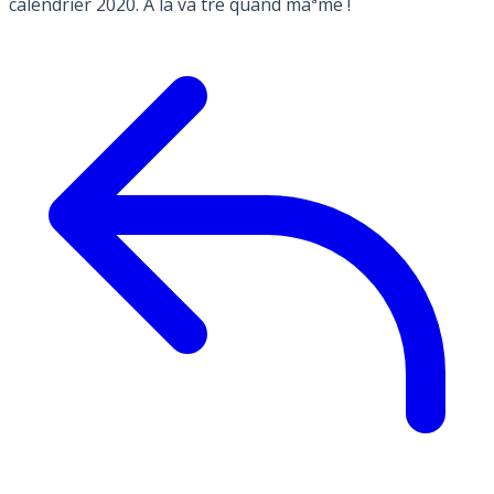
calendrier 2020. A la và´tre quand màªme !