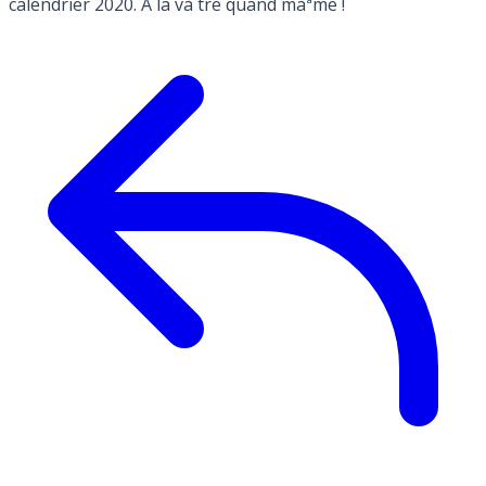
calendrier 2020. A la và´tre quand màªme !