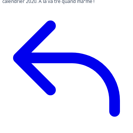
calendrier 2020. A la và´tre quand màªme !