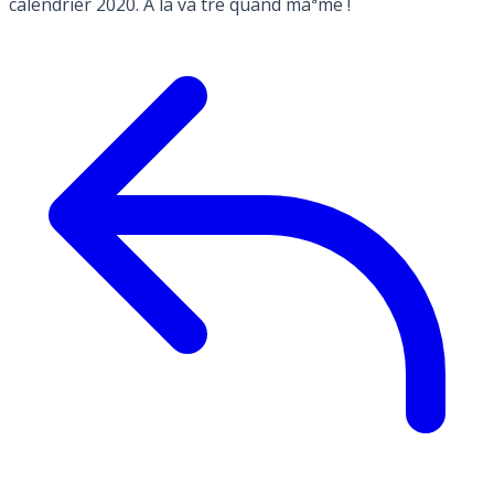
calendrier 2020. A la và´tre quand màªme !