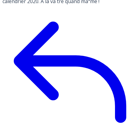
calendrier 2020. A la và´tre quand màªme !