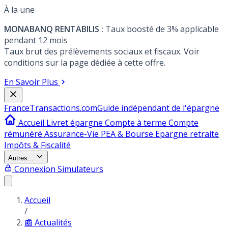
À la une
MONABANQ RENTABILIS :
Taux boosté de 3% applicable
pendant 12 mois
Taux brut des prélèvements sociaux et fiscaux. Voir
conditions sur la page dédiée à cette offre.
En Savoir Plus
France
Transactions.com
Guide indépendant de l'épargne
Accueil
Livret épargne
Compte à terme
Compte
rémunéré
Assurance-Vie
PEA & Bourse
Epargne retraite
Impôts & Fiscalité
Autres...
Connexion
Simulateurs
Accueil
/
📰 Actualités