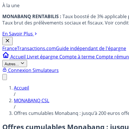
À la une
MONABANQ RENTABILIS :
Taux boosté de 3% applicable
Taux brut des prélèvements sociaux et fiscaux. Voir conditi
En Savoir Plus
France
Transactions.com
Guide indépendant de l'épargne
Accueil
Livret épargne
Compte à terme
Compte rému
Autres...
Connexion
Simulateurs
Accueil
/
MONABANQ CSL
/
Offres cumulables Monabanq : jusqu’à 200 euros offer
Offres cumulables Monabanq : jusqu’à