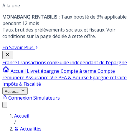
À la une
MONABANQ RENTABILIS :
Taux boosté de 3% applicable
pendant 12 mois
Taux brut des prélèvements sociaux et fiscaux. Voir
conditions sur la page dédiée à cette offre.
En Savoir Plus
France
Transactions.com
Guide indépendant de l'épargne
Accueil
Livret épargne
Compte à terme
Compte
rémunéré
Assurance-Vie
PEA & Bourse
Epargne retraite
Impôts & Fiscalité
Autres...
Connexion
Simulateurs
Accueil
/
📰 Actualités