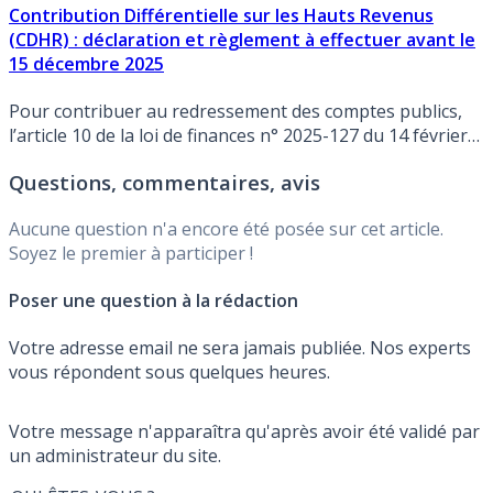
Contribution Différentielle sur les Hauts Revenus
(CDHR) : déclaration et règlement à effectuer avant le
15 décembre 2025
Pour contribuer au redressement des comptes publics,
l’article 10 de la loi de finances n° 2025-127 du 14 février
2025 a instauré une contribution permettant d’assurer
Questions, commentaires, avis
une imposition minimale de 20 % des plus hauts revenus.
Détails.
Aucune question n'a encore été posée sur cet article.
Soyez le premier à participer !
Poser une question à la rédaction
Votre adresse email ne sera jamais publiée. Nos experts
vous répondent sous quelques heures.
Votre message n'apparaîtra qu'après avoir été validé par
un administrateur du site.