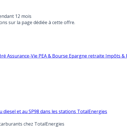
endant 12 mois
ons sur la page dédiée à cette offre.
éré
Assurance-Vie
PEA & Bourse
Epargne retraite
Impôts & F
au diesel et au SP98 dans les stations TotalEnergies
s carburants chez TotalEnergies