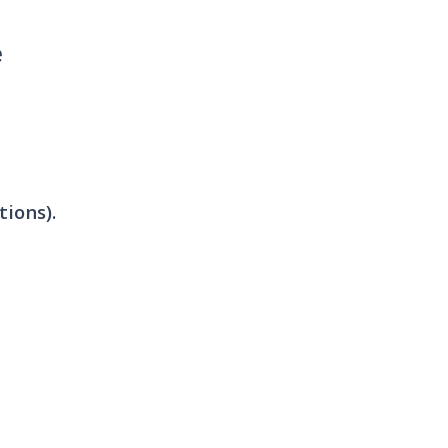
e
tions).