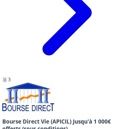
🥉 3
Bourse Direct Vie (APICIL)
Jusqu'à 1 000€
offerts (sous conditions).