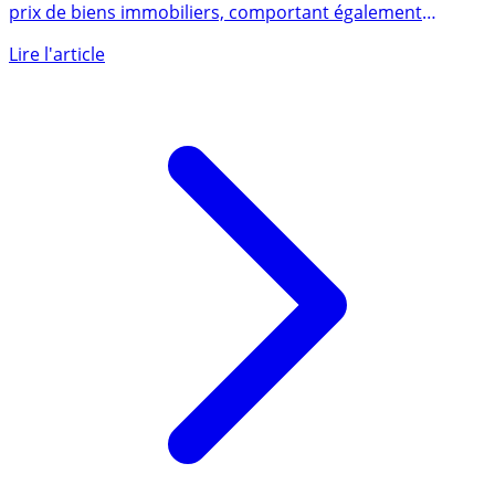
Meilleurs Agents a lancé un nouvel outil d’estimation du
prix de biens immobiliers, comportant également
une (...)
Lire l'article