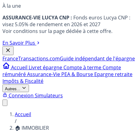
À la une
ASSURANCE-VIE LUCYA CNP :
Fonds euros Lucya CNP :
visez 5.05% de rendement en 2026 et 2027
Voir conditions sur la page dédiée à cette offre.
En Savoir Plus
France
Transactions.com
Guide indépendant de l'épargne
Accueil
Livret épargne
Compte à terme
Compte
rémunéré
Assurance-Vie
PEA & Bourse
Epargne retraite
Impôts & Fiscalité
Autres...
Connexion
Simulateurs
Accueil
/
🏠 IMMOBILIER