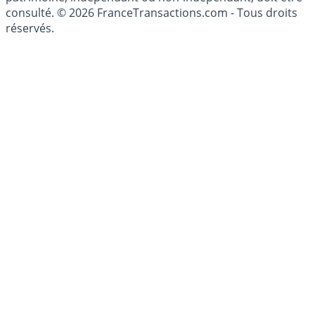
conseillé personnellement, un conseiller en gestion de
patrimoine, indépendant ou non-indépendant, doit être
consulté. © 2026 FranceTransactions.com - Tous droits
réservés.