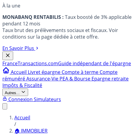
À la une
MONABANQ RENTABILIS :
Taux boosté de 3% applicable
pendant 12 mois
Taux brut des prélèvements sociaux et fiscaux. Voir
conditions sur la page dédiée à cette offre.
En Savoir Plus
France
Transactions.com
Guide indépendant de l'épargne
Accueil
Livret épargne
Compte à terme
Compte
rémunéré
Assurance-Vie
PEA & Bourse
Epargne retraite
Impôts & Fiscalité
Autres...
Connexion
Simulateurs
Accueil
/
🏠 IMMOBILIER