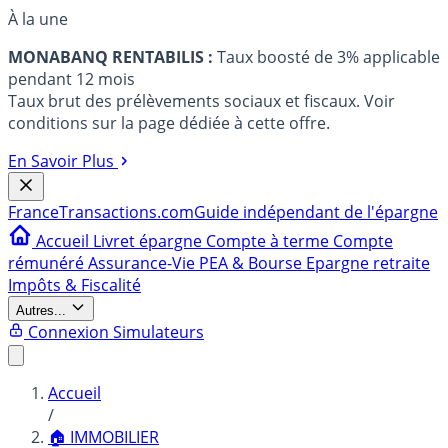
À la une
MONABANQ RENTABILIS :
Taux boosté de 3% applicable
pendant 12 mois
Taux brut des prélèvements sociaux et fiscaux. Voir
conditions sur la page dédiée à cette offre.
En Savoir Plus
France
Transactions.com
Guide indépendant de l'épargne
Accueil
Livret épargne
Compte à terme
Compte
rémunéré
Assurance-Vie
PEA & Bourse
Epargne retraite
Impôts & Fiscalité
Autres...
Connexion
Simulateurs
Accueil
/
🏠 IMMOBILIER