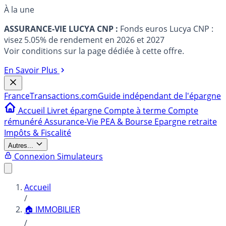
À la une
ASSURANCE-VIE LUCYA CNP :
Fonds euros Lucya CNP :
visez 5.05% de rendement en 2026 et 2027
Voir conditions sur la page dédiée à cette offre.
En Savoir Plus
France
Transactions.com
Guide indépendant de l'épargne
Accueil
Livret épargne
Compte à terme
Compte
rémunéré
Assurance-Vie
PEA & Bourse
Epargne retraite
Impôts & Fiscalité
Autres...
Connexion
Simulateurs
Accueil
/
🏠 IMMOBILIER
/