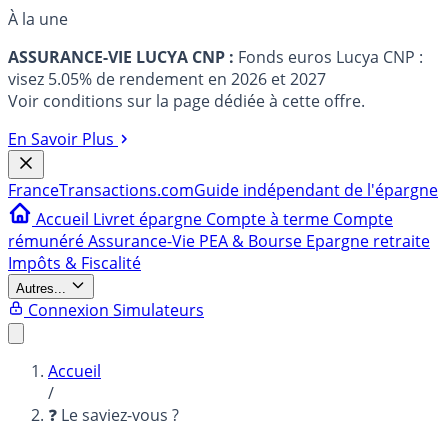
À la une
ASSURANCE-VIE LUCYA CNP :
Fonds euros Lucya CNP :
visez 5.05% de rendement en 2026 et 2027
Voir conditions sur la page dédiée à cette offre.
En Savoir Plus
France
Transactions.com
Guide indépendant de l'épargne
Accueil
Livret épargne
Compte à terme
Compte
rémunéré
Assurance-Vie
PEA & Bourse
Epargne retraite
Impôts & Fiscalité
Autres...
Connexion
Simulateurs
Accueil
/
❓ Le saviez-vous ?