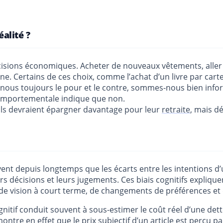
éalité ?
cisions économiques. Acheter de nouveaux vêtements, aller
. Certains de ces choix, comme l’achat d’un livre par carte
s-nous toujours le pour et le contre, sommes-nous bien inf
omportementale indique que non.
ls devraient épargner davantage pour leur
retraite
, mais d
nt depuis longtemps que les écarts entre les intentions d
urs décisions et leurs jugements. Ces biais cognitifs expl
 de vision à court terme, de changements de préférences e
nitif conduit souvent à sous-estimer le coût réel d’une de
re en effet que le prix subjectif d’un article est perçu p