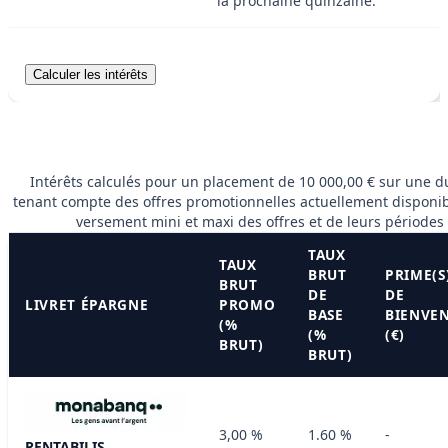
la prochaine quinzaine.
Intérêts calculés pour un placement de 10 000,00 € sur une d
tenant compte des offres promotionnelles actuellement disponib
versement mini et maxi des offres et de leurs périodes 
TAUX
TAUX
BRUT
PRIME(S
BRUT
DE
DE
LIVRET ÉPARGNE
PROMO
BASE
BIENVE
(%
(%
(€)
BRUT)
BRUT)
3,00 %
1.60 %
-
RENTABILIS