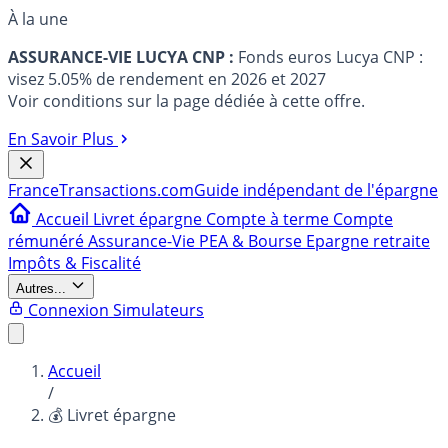
À la une
ASSURANCE-VIE LUCYA CNP :
Fonds euros Lucya CNP :
visez 5.05% de rendement en 2026 et 2027
Voir conditions sur la page dédiée à cette offre.
En Savoir Plus
France
Transactions.com
Guide indépendant de l'épargne
Accueil
Livret épargne
Compte à terme
Compte
rémunéré
Assurance-Vie
PEA & Bourse
Epargne retraite
Impôts & Fiscalité
Autres...
Connexion
Simulateurs
Accueil
/
💰 Livret épargne