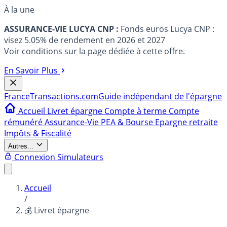
À la une
ASSURANCE-VIE LUCYA CNP :
Fonds euros Lucya CNP :
visez 5.05% de rendement en 2026 et 2027
Voir conditions sur la page dédiée à cette offre.
En Savoir Plus
France
Transactions.com
Guide indépendant de l'épargne
Accueil
Livret épargne
Compte à terme
Compte
rémunéré
Assurance-Vie
PEA & Bourse
Epargne retraite
Impôts & Fiscalité
Autres...
Connexion
Simulateurs
Accueil
/
💰 Livret épargne