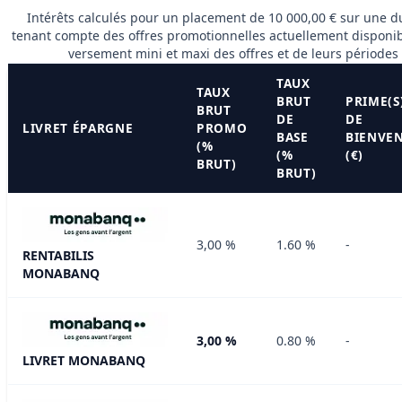
Intérêts calculés pour un placement de 10 000,00 € sur une d
tenant compte des offres promotionnelles actuellement disponib
versement mini et maxi des offres et de leurs périodes 
TAUX
TAUX
BRUT
PRIME(S
BRUT
DE
DE
LIVRET ÉPARGNE
PROMO
BASE
BIENVE
(%
(%
(€)
BRUT)
BRUT)
3,00 %
1.60 %
-
RENTABILIS
MONABANQ
3,00 %
0.80 %
-
LIVRET MONABANQ