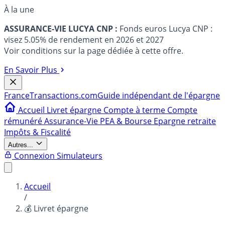
À la une
ASSURANCE-VIE LUCYA CNP :
Fonds euros Lucya CNP :
visez 5.05% de rendement en 2026 et 2027
Voir conditions sur la page dédiée à cette offre.
En Savoir Plus
France
Transactions.com
Guide indépendant de l'épargne
Accueil
Livret épargne
Compte à terme
Compte
rémunéré
Assurance-Vie
PEA & Bourse
Epargne retraite
Impôts & Fiscalité
Autres...
Connexion
Simulateurs
Accueil
/
💰 Livret épargne