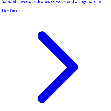
quelles suites ?
L’attaque des infrastructures pétrolières en Arabie
Saoudite avec des drones ce week-end a engendré un
décalage (...)
Lire l'article