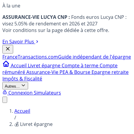
À la une
ASSURANCE-VIE LUCYA CNP :
Fonds euros Lucya CNP :
visez 5.05% de rendement en 2026 et 2027
Voir conditions sur la page dédiée à cette offre.
En Savoir Plus
France
Transactions.com
Guide indépendant de l'épargne
Accueil
Livret épargne
Compte à terme
Compte
rémunéré
Assurance-Vie
PEA & Bourse
Epargne retraite
Impôts & Fiscalité
Autres...
Connexion
Simulateurs
Accueil
/
💰 Livret épargne