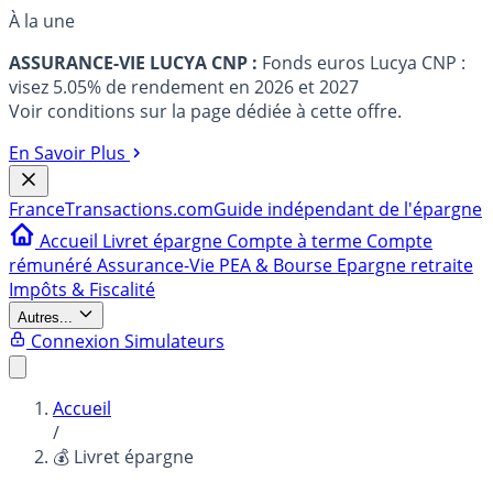
À la une
ASSURANCE-VIE LUCYA CNP :
Fonds euros Lucya CNP :
visez 5.05% de rendement en 2026 et 2027
Voir conditions sur la page dédiée à cette offre.
En Savoir Plus
France
Transactions.com
Guide indépendant de l'épargne
Accueil
Livret épargne
Compte à terme
Compte
rémunéré
Assurance-Vie
PEA & Bourse
Epargne retraite
Impôts & Fiscalité
Autres...
Connexion
Simulateurs
Accueil
/
💰 Livret épargne