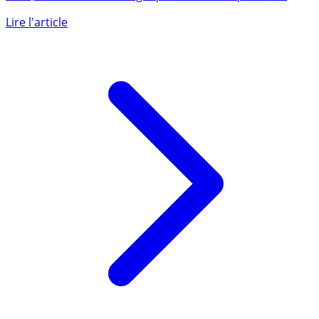
HELIOS est la première éco-banque française. Lancée en
2021, Helios est davantage qu’une néobanque verte.
Son (...)
Lire l'article