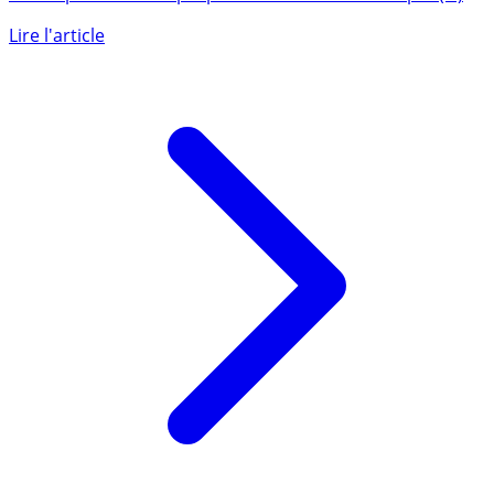
Helios élargit sa gamme de services bancaires
écoresponsables et propose désormais un compte (...)
Lire l'article