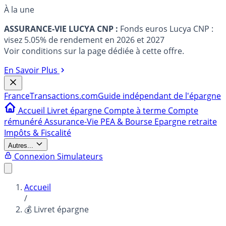
À la une
ASSURANCE-VIE LUCYA CNP :
Fonds euros Lucya CNP :
visez 5.05% de rendement en 2026 et 2027
Voir conditions sur la page dédiée à cette offre.
En Savoir Plus
France
Transactions.com
Guide indépendant de l'épargne
Accueil
Livret épargne
Compte à terme
Compte
rémunéré
Assurance-Vie
PEA & Bourse
Epargne retraite
Impôts & Fiscalité
Autres...
Connexion
Simulateurs
Accueil
/
💰 Livret épargne