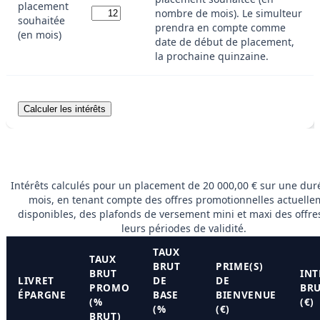
placement
nombre de mois). Le simulteur
souhaitée
prendra en compte comme
(en mois)
date de début de placement,
la prochaine quinzaine.
Intérêts calculés pour un placement de 20 000,00 € sur une dur
mois, en tenant compte des offres promotionnelles actuelle
disponibles, des plafonds de versement mini et maxi des offre
leurs périodes de validité.
TAUX
TAUX
BRUT
PRIME(S)
BRUT
INT
LIVRET
DE
DE
PROMO
BRU
ÉPARGNE
BASE
BIENVENUE
(%
(€)
(%
(€)
BRUT)