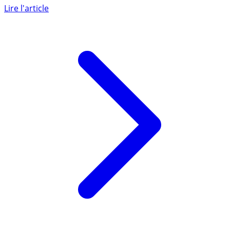
Assurance-Vie, sans frais sur les versements, proposé
depuis 2018 (...)
Lire l'article