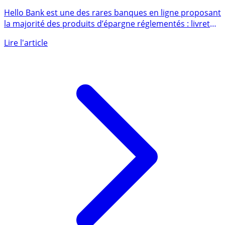
Hello bank! (Livret jeune)
Hello Bank est une des rares banques en ligne proposant
la majorité des produits d’épargne réglementés : livret
A, (...)
Lire l'article