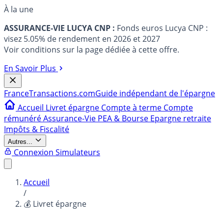
À la une
ASSURANCE-VIE LUCYA CNP :
Fonds euros Lucya CNP :
visez 5.05% de rendement en 2026 et 2027
Voir conditions sur la page dédiée à cette offre.
En Savoir Plus
France
Transactions.com
Guide indépendant de l'épargne
Accueil
Livret épargne
Compte à terme
Compte
rémunéré
Assurance-Vie
PEA & Bourse
Epargne retraite
Impôts & Fiscalité
Autres...
Connexion
Simulateurs
Accueil
/
💰 Livret épargne