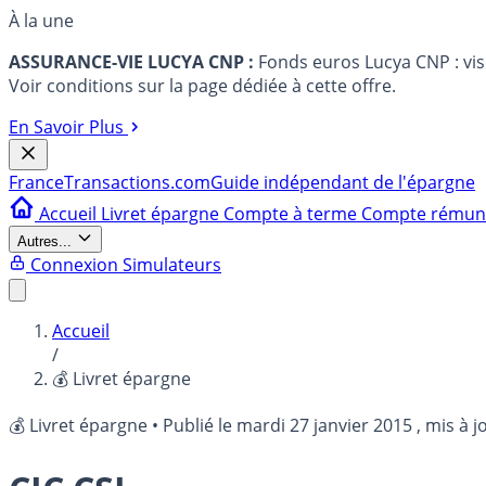
À la une
ASSURANCE-VIE LUCYA CNP :
Fonds euros Lucya CNP : vi
Voir conditions sur la page dédiée à cette offre.
En Savoir Plus
France
Transactions.com
Guide indépendant de l'épargne
Accueil
Livret épargne
Compte à terme
Compte rému
Autres...
Connexion
Simulateurs
Accueil
/
💰 Livret épargne
💰 Livret épargne
•
Publié le
mardi 27 janvier 2015
, mis à j