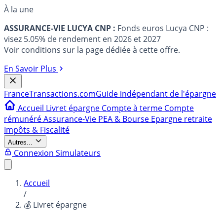
À la une
ASSURANCE-VIE LUCYA CNP :
Fonds euros Lucya CNP :
visez 5.05% de rendement en 2026 et 2027
Voir conditions sur la page dédiée à cette offre.
En Savoir Plus
France
Transactions.com
Guide indépendant de l'épargne
Accueil
Livret épargne
Compte à terme
Compte
rémunéré
Assurance-Vie
PEA & Bourse
Epargne retraite
Impôts & Fiscalité
Autres...
Connexion
Simulateurs
Accueil
/
💰 Livret épargne