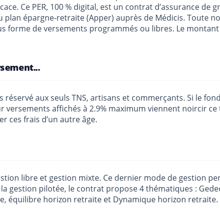
ficace. Ce PER, 100 % digital, est un contrat d’assurance de g
du plan épargne-retraite (Apper) auprès de Médicis. Toute 
 sous forme de versements programmés ou libres. Le monta
sement...
pas réservé aux seuls TNS, artisans et commerçants. Si le fo
ur versements affichés à 2.9% maximum viennent noircir ce t
r ces frais d’un autre âge.
stion libre et gestion mixte. Ce dernier mode de gestion pe
 de la gestion pilotée, le contrat propose 4 thématiques : G
e, équilibre horizon retraite et Dynamique horizon retraite. I