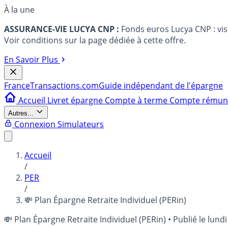
À la une
ASSURANCE-VIE LUCYA CNP :
Fonds euros Lucya CNP : vi
Voir conditions sur la page dédiée à cette offre.
En Savoir Plus
France
Transactions.com
Guide indépendant de l'épargne
Accueil
Livret épargne
Compte à terme
Compte rému
Autres...
Connexion
Simulateurs
Accueil
/
PER
/
💸 Plan Épargne Retraite Individuel (PERin)
💸 Plan Épargne Retraite Individuel (PERin)
•
Publié le
lundi