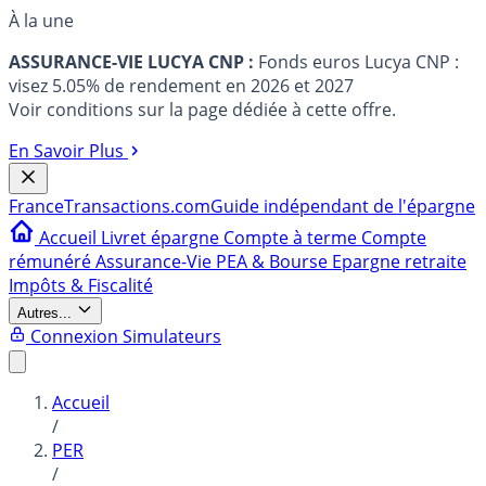
À la une
ASSURANCE-VIE LUCYA CNP :
Fonds euros Lucya CNP :
visez 5.05% de rendement en 2026 et 2027
Voir conditions sur la page dédiée à cette offre.
En Savoir Plus
France
Transactions.com
Guide indépendant de l'épargne
Accueil
Livret épargne
Compte à terme
Compte
rémunéré
Assurance-Vie
PEA & Bourse
Epargne retraite
Impôts & Fiscalité
Autres...
Connexion
Simulateurs
Accueil
/
PER
/