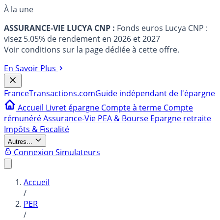
À la une
ASSURANCE-VIE LUCYA CNP :
Fonds euros Lucya CNP :
visez 5.05% de rendement en 2026 et 2027
Voir conditions sur la page dédiée à cette offre.
En Savoir Plus
France
Transactions.com
Guide indépendant de l'épargne
Accueil
Livret épargne
Compte à terme
Compte
rémunéré
Assurance-Vie
PEA & Bourse
Epargne retraite
Impôts & Fiscalité
Autres...
Connexion
Simulateurs
Accueil
/
PER
/