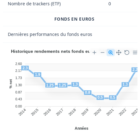
Nombre de trackers (ETF)
0
FONDS EN EUROS
Dernières performances du fonds euros
Historique rendements nets fonds euros BANQUE POSTAL
2.60
2.3
2.2
2.17
1.9
1.73
% net
1.3
1.3
1.25
1.25
1.30
0.87
0.8
0.5
0.5
0.43
0.00
2015
2016
2017
2018
2019
2020
2021
2022
2014
2023
Années