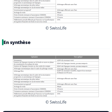
© SwissLife
En synthèse
© SwissLife