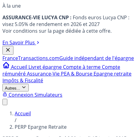
À la une
ASSURANCE-VIE LUCYA CNP :
Fonds euros Lucya CNP :
visez 5.05% de rendement en 2026 et 2027
Voir conditions sur la page dédiée à cette offre.
En Savoir Plus
France
Transactions.com
Guide indépendant de l'épargne
Accueil
Livret épargne
Compte à terme
Compte
rémunéré
Assurance-Vie
PEA & Bourse
Epargne retraite
Impôts & Fiscalité
Autres...
Connexion
Simulateurs
Accueil
/
PERP Epargne Retraite