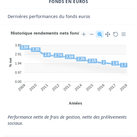
FONDS EN EUROS
Dernières performances du fonds euros
Historique rendements nets fonds euros
3.88
3.58
3.35
2.91
2.8
2.74
2.59
2.35
% net
2.15
2
1.9
1.94
1.7
0.97
0.00
2009
2010
2011
2012
2013
2014
2015
2016
2017
2018
Années
Performance nette de frais de gestion, nette des prélèvements
sociaux.