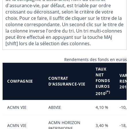
d'assurance-vie, par défaut, est triable par ordre
croissant ou décroissant, selon le critère de votre
choix. Pour ce faire, il suffit de cliquer sur le titre de la
colonne correspondante. Un second clic sur le titre de
la colonne inverse l'ordre du tri. Un tri multi-colonnes
peut être effectué en appuyant sur la touche MAJ
[shift] lors de la sélection des colonnes.
Rendements des fonds en euros 
TAUX
NET
VAR
CONTRAT
FONDS
COMPAGNIE
REN
D'ASSURANCE-VIE
EUROS
201
(*)
2010
ACMN VIE
ABIVIE
4,10 %
-10,
ACMN HORIZON
ACMN VIE
3,40 %
-18,
PATRIMOINE