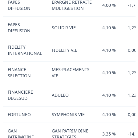
FAPES
EPARGNE RETRAITE
4,00 %
-1,7
DIFFUSION
MULTIGESTION
FAPES
SOLID'R VIE
4,10 %
1,23
DIFFUSION
FIDELITY
FIDELITY VIE
4,10 %
0,00
INTERNATIONAL
FINANCE
MES-PLACEMENTS
4,10 %
1,23
SELECTION
VIE
FINANCIERE
ADULEO
4,10 %
1,23
DEGESUD
FORTUNEO
SYMPHONIS VIE
4,10 %
0,00
GAN
GAN PATRIMOINE
3,35 %
-14,
PATRIMOINE
STRATEGIES