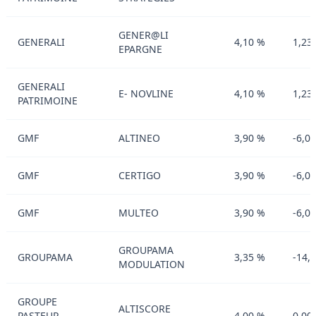
GENER@LI
GENERALI
4,10 %
1,23
EPARGNE
GENERALI
E- NOVLINE
4,10 %
1,23
PATRIMOINE
GMF
ALTINEO
3,90 %
-6,0
GMF
CERTIGO
3,90 %
-6,0
GMF
MULTEO
3,90 %
-6,0
GROUPAMA
GROUPAMA
3,35 %
-14,
MODULATION
GROUPE
ALTISCORE
PASTEUR
4,00 %
0,00