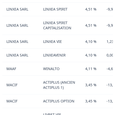
LINXEA SARL
LINXEA SPIRIT
4,51 %
-9,9
LINXEA SPIRIT
LINXEA SARL
4,51 %
-9,9
CAPITALISATION
LINXEA SARL
LINXEA VIE
4,10 %
1,23
LINXEA SARL
LINXEAVENIR
4,10 %
0,00
MAAF
WINALTO
4,11 %
-4,6
ACTIPLUS (ANCIEN
MACIF
3,45 %
-13,
ACTIPLUS 1)
MACIF
ACTIPLUS OPTION
3,45 %
-13,
LIVRET VIE