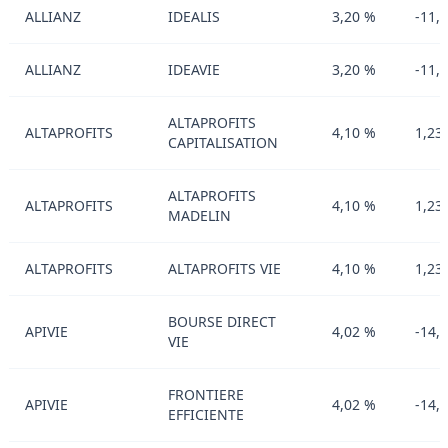
ALLIANZ
IDEALIS
3,20 %
-11,
ALLIANZ
IDEAVIE
3,20 %
-11,
ALTAPROFITS
ALTAPROFITS
4,10 %
1,23
CAPITALISATION
ALTAPROFITS
ALTAPROFITS
4,10 %
1,23
MADELIN
ALTAPROFITS
ALTAPROFITS VIE
4,10 %
1,23
BOURSE DIRECT
APIVIE
4,02 %
-14,
VIE
FRONTIERE
APIVIE
4,02 %
-14,
EFFICIENTE