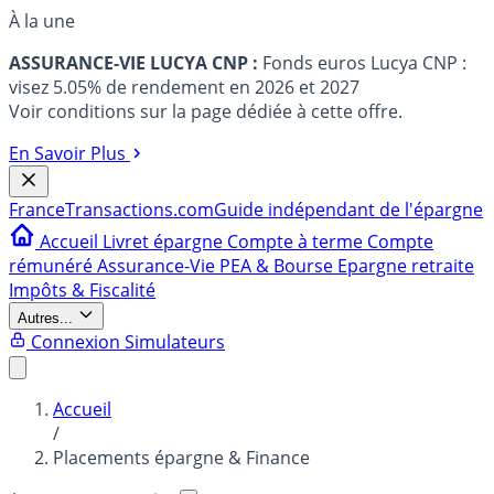
À la une
ASSURANCE-VIE LUCYA CNP :
Fonds euros Lucya CNP :
visez 5.05% de rendement en 2026 et 2027
Voir conditions sur la page dédiée à cette offre.
En Savoir Plus
France
Transactions.com
Guide indépendant de l'épargne
Accueil
Livret épargne
Compte à terme
Compte
rémunéré
Assurance-Vie
PEA & Bourse
Epargne retraite
Impôts & Fiscalité
Autres...
Connexion
Simulateurs
Accueil
/
Placements épargne & Finance