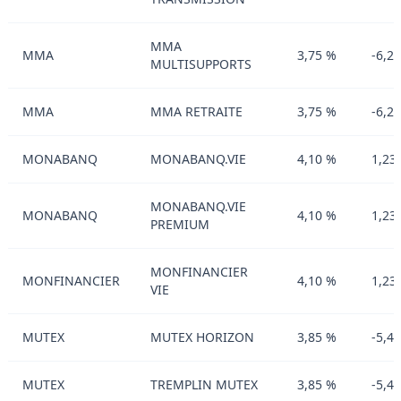
MMA
MMA
3,75 %
-6,2
MULTISUPPORTS
MMA
MMA RETRAITE
3,75 %
-6,2
MONABANQ
MONABANQ.VIE
4,10 %
1,23
MONABANQ.VIE
MONABANQ
4,10 %
1,23
PREMIUM
MONFINANCIER
MONFINANCIER
4,10 %
1,23
VIE
MUTEX
MUTEX HORIZON
3,85 %
-5,4
MUTEX
TREMPLIN MUTEX
3,85 %
-5,4