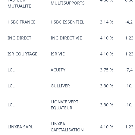
MULTISUPPORTS
MUTUALITE
HSBC FRANCE
HSBC ESSENTIEL
3,14 %
-4,2
ING DIRECT
ING DIRECT VIE
4,10 %
1,23
ISR COURTAGE
ISR VIE
4,10 %
1,23
LCL
ACUITY
3,75 %
-7,4
LCL
GULLIVER
3,30 %
-10,
LIONVIE VERT
LCL
3,30 %
-10,
EQUATEUR
LINXEA
LINXEA SARL
4,10 %
1,23
CAPITALISATION