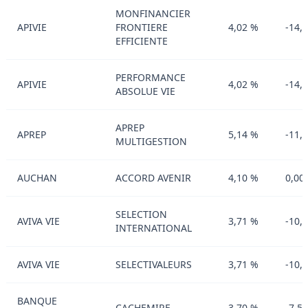
MONFINANCIER
APIVIE
FRONTIERE
4,02 %
-14,
EFFICIENTE
PERFORMANCE
APIVIE
4,02 %
-14,
ABSOLUE VIE
APREP
APREP
5,14 %
-11,
MULTIGESTION
AUCHAN
ACCORD AVENIR
4,10 %
0,00
SELECTION
AVIVA VIE
3,71 %
-10,
INTERNATIONAL
AVIVA VIE
SELECTIVALEURS
3,71 %
-10,
BANQUE
CACHEMIRE
3,70 %
-7,5