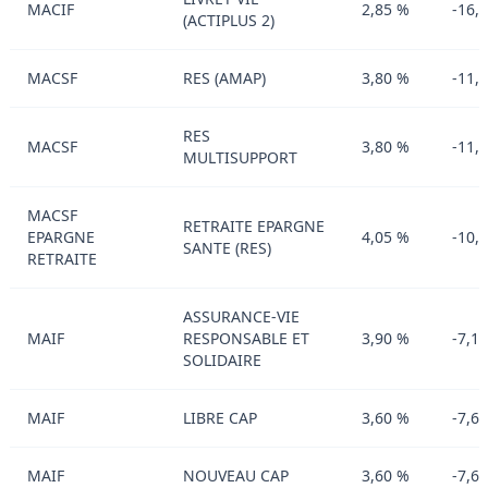
MACIF
2,85 %
-16,
(ACTIPLUS 2)
MACSF
RES (AMAP)
3,80 %
-11,
RES
MACSF
3,80 %
-11,
MULTISUPPORT
MACSF
RETRAITE EPARGNE
EPARGNE
4,05 %
-10,
SANTE (RES)
RETRAITE
ASSURANCE-VIE
MAIF
RESPONSABLE ET
3,90 %
-7,1
SOLIDAIRE
MAIF
LIBRE CAP
3,60 %
-7,6
MAIF
NOUVEAU CAP
3,60 %
-7,6