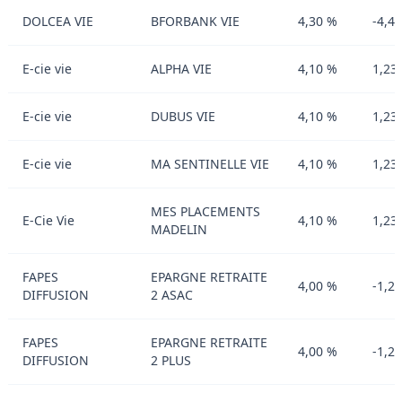
DOLCEA VIE
BFORBANK VIE
4,30 %
-4,4
E-cie vie
ALPHA VIE
4,10 %
1,23
E-cie vie
DUBUS VIE
4,10 %
1,23
E-cie vie
MA SENTINELLE VIE
4,10 %
1,23
MES PLACEMENTS
E-Cie Vie
4,10 %
1,23
MADELIN
FAPES
EPARGNE RETRAITE
4,00 %
-1,2
DIFFUSION
2 ASAC
FAPES
EPARGNE RETRAITE
4,00 %
-1,2
DIFFUSION
2 PLUS