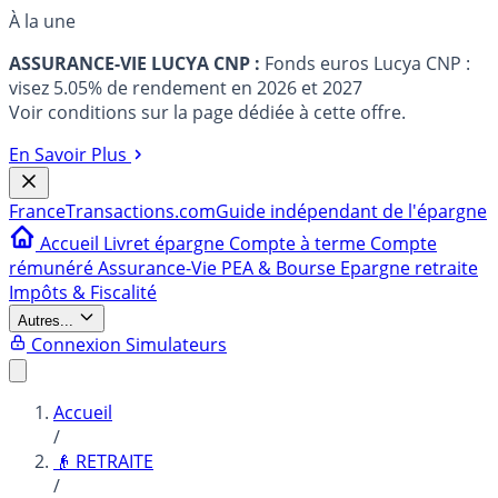
À la une
ASSURANCE-VIE LUCYA CNP :
Fonds euros Lucya CNP :
visez 5.05% de rendement en 2026 et 2027
Voir conditions sur la page dédiée à cette offre.
En Savoir Plus
France
Transactions.com
Guide indépendant de l'épargne
Accueil
Livret épargne
Compte à terme
Compte
rémunéré
Assurance-Vie
PEA & Bourse
Epargne retraite
Impôts & Fiscalité
Autres...
Connexion
Simulateurs
Accueil
/
👴 RETRAITE
/