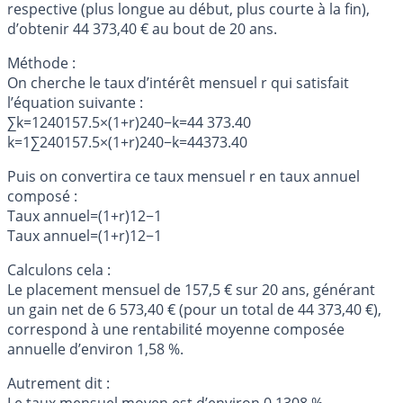
respective (plus longue au début, plus courte à la fin),
d’obtenir 44 373,40 € au bout de 20 ans.
Méthode :
On cherche le taux d’intérêt mensuel r qui satisfait
l’équation suivante :
∑k=1240157.5×(1+r)240−k=44 373.40
k=1∑240​157.5×(1+r)240−k=44373.40
Puis on convertira ce taux mensuel r en taux annuel
composé :
Taux annuel=(1+r)12−1
Taux annuel=(1+r)12−1
Calculons cela :
Le placement mensuel de 157,5 € sur 20 ans, générant
un gain net de 6 573,40 € (pour un total de 44 373,40 €),
correspond à une rentabilité moyenne composée
annuelle d’environ 1,58 %.
Autrement dit :